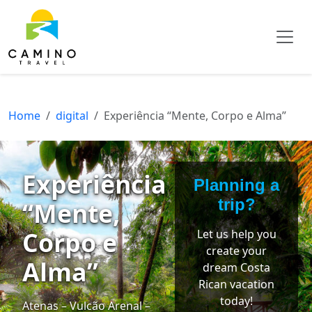
Home
digital
Experiência “Mente, Corpo e Alma”
Experiência
Planning a
trip?
“Mente,
Corpo e
Let us help you
create your
Alma”
dream Costa
Rican vacation
today!
Atenas – Vulcão Arenal –