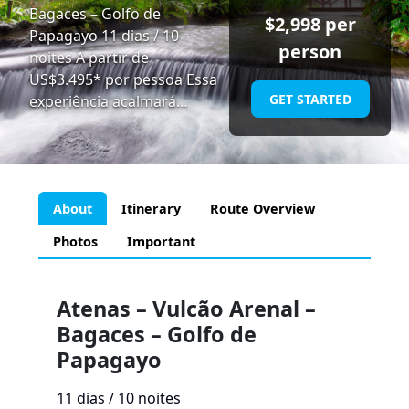
Bagaces – Golfo de
$
2,998
per
Papagayo 11 dias / 10
person
noites A partir de
US$3.495* por pessoa Essa
GET STARTED
experiência acalmará…
About
Itinerary
Route Overview
Photos
Important
Atenas – Vulcão Arenal –
Bagaces – Golfo de
Papagayo
11 dias / 10 noites