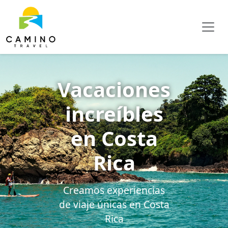
Vacaciones
increíbles
en Costa
Rica
Creamos experiencias
de viaje únicas en Costa
Rica