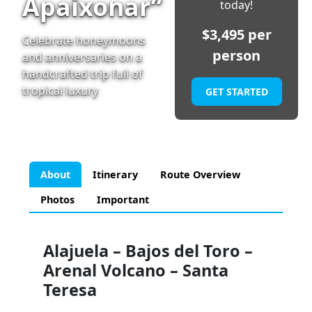
Apaixonar”
today!
$
3,495
per
Celebrate honeymoons
person
and anniversaries on a
handcrafted trip full of
tropical luxury
GET STARTED
About
Itinerary
Route Overview
Photos
Important
Alajuela – Bajos del Toro –
Arenal Volcano – Santa
Teresa