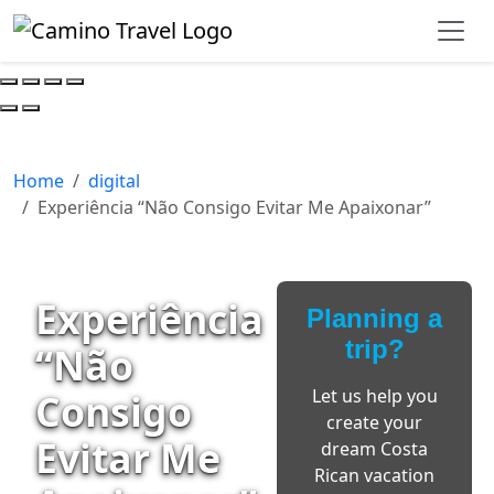
Home
digital
Experiência “Não Consigo Evitar Me Apaixonar”
Experiência
Planning a
trip?
“Não
Let us help you
Consigo
create your
Evitar Me
dream Costa
Rican vacation